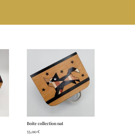
Boite collection nat
55,00
€