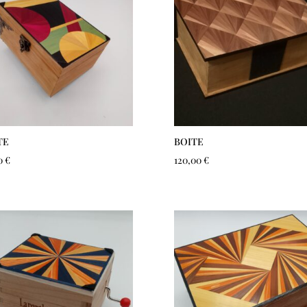
TE
BOITE
0
€
120,00
€