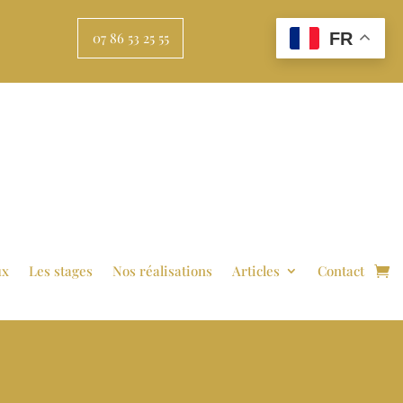
FR
07 86 53 25 55
ux
Les stages
Nos réalisations
Articles
Contact