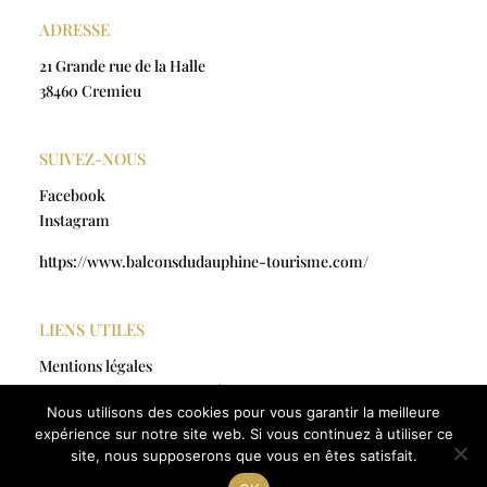
ADRESSE
21 Grande rue de la Halle
38460 Cremieu
SUIVEZ-NOUS
Facebook
Instagram
https://www.balconsdudauphine-tourisme.com/
LIENS UTILES
Mentions légales
Politique de confidentialité
Nous utilisons des cookies pour vous garantir la meilleure
CGV
expérience sur notre site web. Si vous continuez à utiliser ce
site, nous supposerons que vous en êtes satisfait.
© artmajic-creations.fr
2025 | Tous droits réservés |