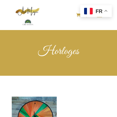
FR
Horloges