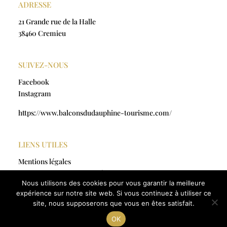
ADRESSE
21 Grande rue de la Halle
38460 Cremieu
SUIVEZ-NOUS
Facebook
Instagram
https://www.balconsdudauphine-tourisme.com/
LIENS UTILES
Mentions légales
Politique de confidentialité
Nous utilisons des cookies pour vous garantir la meilleure
CGV
expérience sur notre site web. Si vous continuez à utiliser ce
site, nous supposerons que vous en êtes satisfait.
© artmajic-creations.fr
2025 | Tous droits réservés |
Réalisation by
Odace France
OK