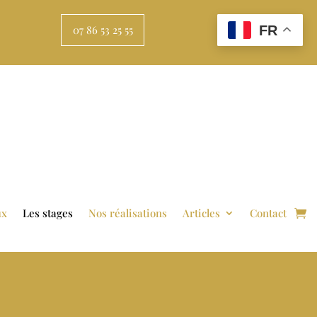
FR
07 86 53 25 55
ux
Les stages
Nos réalisations
Articles
Contact