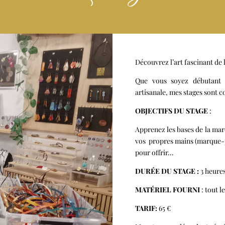
Découvrez l’art fascinant de l
Que vous soyez débutant 
artisanale, mes stages sont c
OBJECTIFS DU STAGE
:
Apprenez les bases de la marq
vos propres mains (marque-p
pour
offrir…
DURÉE DU STAGE :
3 heure
MATÉRIEL FOURNI
: tout l
TARIF:
65 €