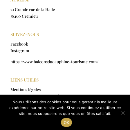
21 Grande rue de la Halle
38460 Cremieu
SUIVEZ-NOUS
Facebook
Instagram
https://www.balconsdudauphine-tourisme.com/
LIENS UTILES
Mentions légales
Politique de confidentialité
Nous utilisons des cookies pour vous garantir la meilleure
CGV
expérience sur notre site web. Si vous continuez à utiliser ce
site, nous supposerons que vous en êtes satisfait.
© artmajic-creations.fr
2025 | Tous droits réservés |
Réalisation by
Odace France
OK