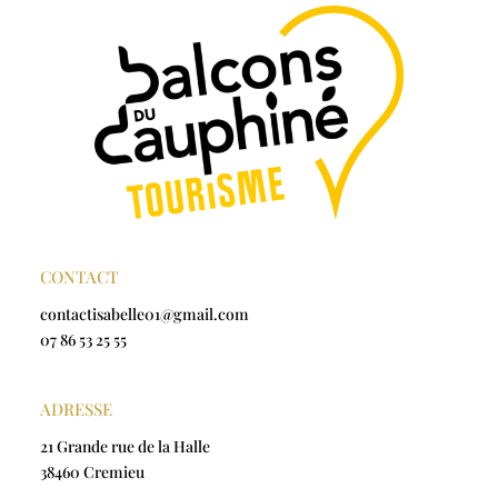
CONTACT
contactisabelle01@gmail.com
07 86 53 25 55
ADRESSE
21 Grande rue de la Halle
38460 Cremieu