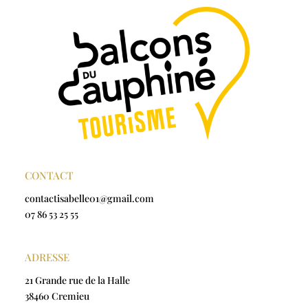
CONTACT
contactisabelle01@gmail.com
07 86 53 25 55
ADRESSE
21 Grande rue de la Halle
38460 Cremieu