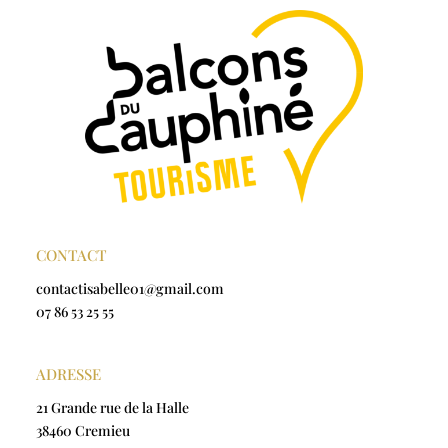
CONTACT
contactisabelle01@gmail.com
07 86 53 25 55
ADRESSE
21 Grande rue de la Halle
38460 Cremieu