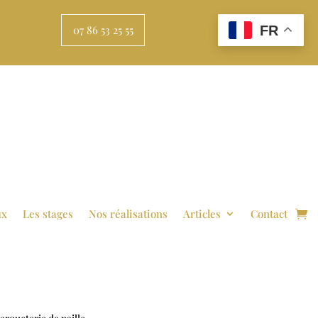
FR
07 86 53 25 55
ux
Les stages
Nos réalisations
Articles
Contact