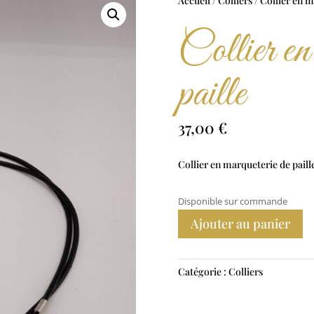
Accueil
/
Colliers
/ Collier en m
Collier en
paille
37,00
€
Collier en marqueterie de pail
Disponible sur commande
Ajouter au panier
Catégorie :
Colliers