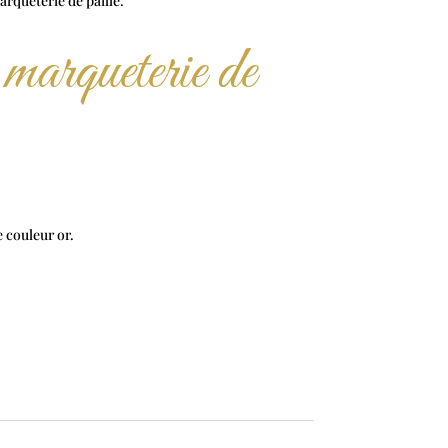
arqueterie de paille.
 marqueterie de
e couleur or.