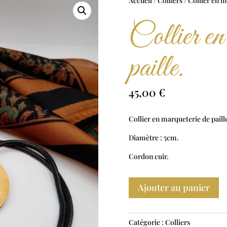
Accueil
/
Colliers
/ Collier en m
Collier en
paille.
45,00
€
Collier en marqueterie de paill
Diamètre : 5cm.
Cordon cuir.
Ajouter au panier
Catégorie :
Colliers