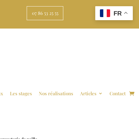
FR
07 86 53 25 55
ux
Les stages
Nos réalisations
Articles
Contact