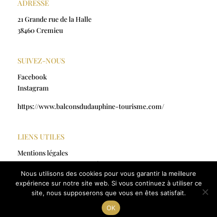
ADRESSE
21 Grande rue de la Halle
38460 Cremieu
SUIVEZ-NOUS
Facebook
Instagram
https://www.balconsdudauphine-tourisme.com/
LIENS UTILES
Mentions légales
Politique de confidentialité
Nous utilisons des cookies pour vous garantir la meilleure
CGV
expérience sur notre site web. Si vous continuez à utiliser ce
site, nous supposerons que vous en êtes satisfait.
© artmajic-creations.fr
2025 | Tous droits réservés |
Réalisation by
Odace France
OK