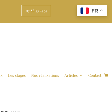
FR
07 86 53 25 55
ux
Les stages
Nos réalisations
Articles
Contact