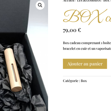
Accueil
/
Les accessoires
/
Box
/
BOX ca
79,00
€
Box cadeau comprenant 1 boite 
bracelet en cuir et un vaporisat
Ajouter au panier
Catégorie :
Box