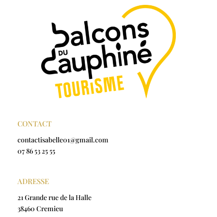
CONTACT
contactisabelle01@gmail.com
07 86 53 25 55
ADRESSE
21 Grande rue de la Halle
38460 Cremieu