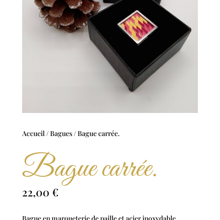
Accueil
/
Bagues
/ Bague carrée.
Bague carrée.
22,00
€
Bague en marqueterie de paille et acier inoxydable